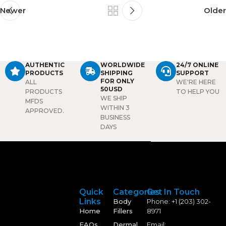
Newer
Older
AUTHENTIC
WORLDWIDE
24/7 ONLINE
PRODUCTS
SHIPPING
SUPPORT
FOR ONLY
ALL
WE'RE HERE
50USD
PRODUCTS
TO HELP YOU
WE SHIP
MFDS
WITHIN 3
APPROVED.
BUSINESS
DAYS
Quick
Categories
Get In Touch
Links
Body
Phone: +1 (203) 302-
Home
Fillers
8971
FAQs
Dermal
Email: