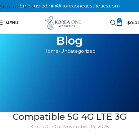
Email us: admin@koreaoneaesthetics.com
Skip to main content
0
MENU
$
0.0
Blog
Home
Uncategorized
UNCATEGORIZED
ipad 14 Profesionales Max Dual
SIM Adaptador Speed medusa
2 giros sin ranura Xi-Twin 14
Pro Max Copia invitaciones SIM
Compatible 5G 4G LTE 3G
KoreaOne
On November 14, 2025