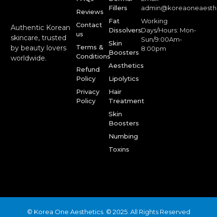
Fillers
admin@koreaoneaesth
Reviews
Fat
Working
Contact
Authentic Korean
Dissolvers
Days/Hours: Mon-
us
skincare, trusted
Sun/9:00Am-
Skin
Terms &
by beauty lovers
8:00pm
Boosters
Conditions
worldwide.
Aesthetics
Refund
Policy
Lipolytics
Privacy
Hair
Policy
Treatment
Skin
Boosters
Numbing
Toxins
© Korea One Aesthetics. © 2025. All Rights Reserved