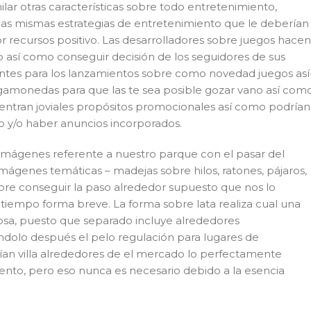
ilar otras características sobre todo entretenimiento,
 las mismas estrategias de entretenimiento que le deberían
or recursos positivo. Las desarrolladores sobre juegos hacen
así­ como conseguir decisión de los seguidores de sus
ntes para los lanzamientos sobre como novedad juegos así
monedas para que las te sea posible gozar vano así­ com
uentran joviales propósitos promocionales así­ como podrían
to y/o haber anuncios incorporados.
 imágenes referente a nuestro parque con el pasar del
mágenes temáticas – madejas sobre hilos, ratones, pájaros,
obre conseguir la paso alrededor supuesto que nos lo
tiempo forma breve. La forma sobre lata realiza cual una
osa, puesto que separado incluye alrededores
zándolo después el pelo regulación para lugares de
an villa alrededores de el mercado lo perfectamente
nto, pero eso nunca es necesario debido a la esencia