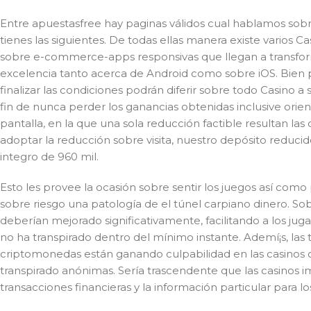
Entre apuestasfree hay paginas válidos cual hablamos sobre
tienes las siguientes. De todas ellas manera existe varios C
sobre e-commerce-apps responsivas que llegan a transfor
excelencia tanto acerca de Android como sobre iOS. Bien p
finalizar las condiciones podrán diferir sobre todo Casino 
fin de nunca perder los ganancias obtenidas inclusive orient
pantalla, en la que una sola reducción factible resultan la
adoptar la reducción sobre visita, nuestro depósito reduc
integro de 960 mil.
Esto les provee la ocasión sobre sentir los juegos así­ com
sobre riesgo una patologí­a de el túnel carpiano dinero. So
deberían mejorado significativamente, facilitando a los jug
no ha transpirado dentro del mí­nimo instante. Ademí¡s, las t
criptomonedas están ganando culpabilidad en las casinos o
transpirado anónimas. Serí­a trascendente que las casinos
transacciones financieras y la información particular para lo