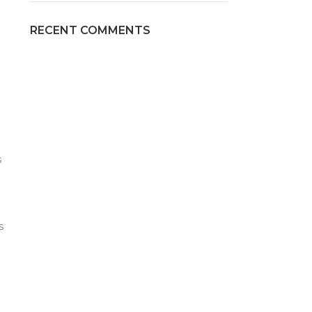
RECENT COMMENTS
s
s