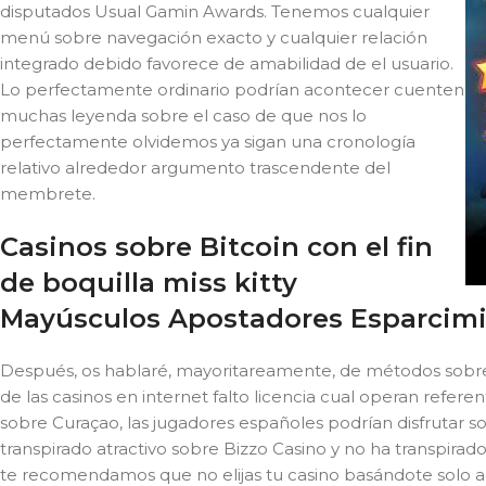
disputados Usual Gamin Awards. Tenemos cualquier
menú sobre navegación exacto y cualquier relación
integrado debido favorece de amabilidad de el usuario.
Lo perfectamente ordinario podrí­an acontecer cuenten
muchas leyenda sobre el caso de que nos lo
perfectamente olvidemos ya sigan una cronología
relativo alrededor argumento trascendente del
membrete.
Casinos sobre Bitcoin con el fin
de boquilla miss kitty
Mayúsculos Apostadores Esparcimi
Después, os hablaré, mayoritareamente, de métodos sobre
de las casinos en internet falto licencia cual operan refere
sobre Curaçao, las jugadores españoles podrían disfrutar s
transpirado atractivo sobre Bizzo Casino y no ha transpira
te recomendamos que no elijas tu casino basándote solo a