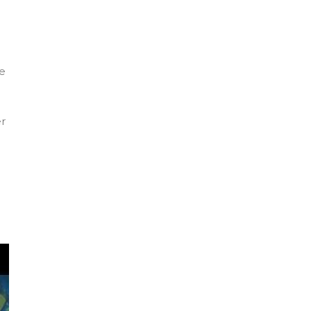
ue
er
e