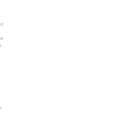
lo
de
s
o