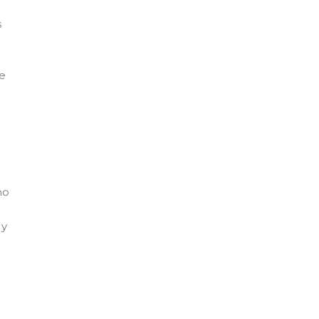
s
re
 y
n