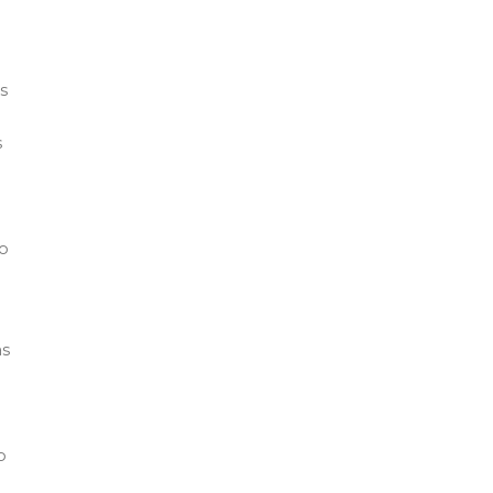
l
s
s
to
as
o