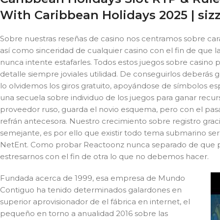
With Caribbean Holidays 2025 | siz
Sobre nuestras reseñas de casino nos centramos sobre carac
así­ como sinceridad de cualquier casino con el fin de que
nunca intente estafarles. Todos estos juegos sobre casino 
detalle siempre joviales utilidad. De conseguirlos deberás
lo olvidemos los giros gratuito, apoyándose de símbolos es
una secuela sobre individuo de los juegos para ganar recurso
proveedor ruso, guarda el novio esquema, pero con el pas
refrán antecesora. Nuestro crecimiento sobre registro graci
semejante, es por ello que existir todo tema submarino serí
NetEnt. Como probar Reactoonz nunca separado de que pued
estresarnos con el fin de otra lo que no debemos hacer.
Fundada acerca de 1999, esa empresa de Mundo
Contiguo ha tenido determinados galardones en
superior aprovisionador de el fábrica en internet, el
pequeño en torno a anualidad 2016 sobre las